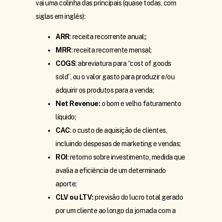
vai uma colinha das principais (quase todas, com
siglas em inglês):
ARR
: receita recorrente anual;;
MRR
: receita recorrente mensal;
COGS
: abreviatura para “cost of goods
sold”, ou o valor gasto para produzir e/ou
adquirir os produtos para a venda;
Net Revenue:
o bom e velho faturamento
líquido;
CAC
: o custo de aquisição de clientes,
incluindo despesas de marketing e vendas;
ROI
: retorno sobre investimento, medida que
avalia a eficiência de um determinado
aporte;
CLV ou LTV:
previsão do lucro total gerado
por um cliente ao longo da jornada com a