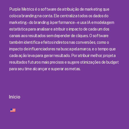
Purple Metrics é o software de atribuição de marketing que
coloca branding na conta. Ele centraliza todos os dados do
marketing – do branding à performance – e usa IA e modelagem
estatística para analisar e atribuir o impacto de cada um dos
canais aos resultados sem depender de cliques. O software
também identifica efeitos indiretos nas conversões, como o
impacto de influenciadores na busca pela marca, e o tempo que
cada ação leva para gerar resultado. Por atribuir melhor, projeta
resultados futuros mais precisos e sugere otimizações de budget
para seu time alcançar e superar as metas.
Início