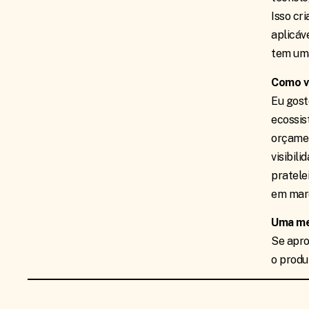
Isso cr
aplicáv
tem uma
Como vo
Eu gost
ecossis
orçamen
visibil
pratele
em mar
Uma me
Se apro
o produt