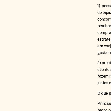
1) pens
do lápi
concorr
resulta
comprar
estraté
em conj
gastar 
2) prec
cliente
fazem i
juntos 
O que 
Princip
tecnolo