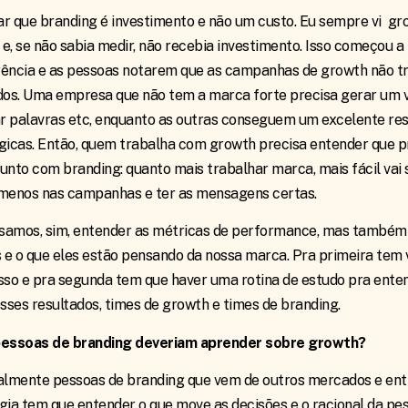
ar que branding é investimento e não um custo. Eu sempre vi g
s e, se não sabia medir, não recebia investimento. Isso começou
ência e as pessoas notarem que as campanhas de growth não 
dos. Uma empresa que não tem a marca forte precisa gerar um 
 palavras etc, enquanto as outras conseguem um excelente res
gicas. Então, quem trabalha com growth precisa entender que pr
unto com branding: quanto mais trabalhar marca, mais fácil vai se
menos nas campanhas e ter as mensagens certas.
isamos, sim, entender as métricas de performance, mas também
s e o que eles estão pensando da nossa marca. Pra primeira tem
sso e pra segunda tem que haver uma rotina de estudo pra ente
esses resultados, times de growth e times de branding.
pessoas de branding deveriam aprender sobre growth?
almente pessoas de branding que vem de outros mercados e en
gia tem que entender o que move as decisões e o racional da pe