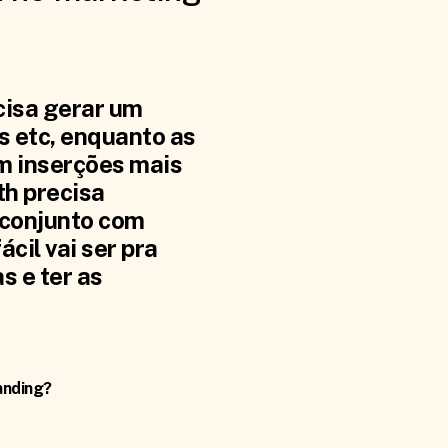
cisa gerar um
s etc, enquanto as
m inserções mais
th precisa
 conjunto com
cil vai ser pra
s e ter as
anding?