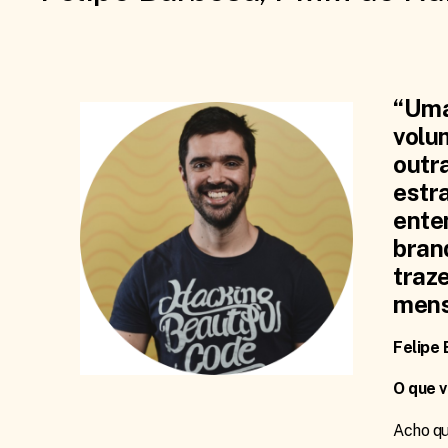
“Uma
volu
outr
estr
ente
brand
traz
mens
Felipe
O que v
Acho qu